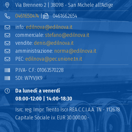
Via Brennero 2 | 38098 - San Michele all'Adige
0461650474
|
0461662654
info:
edilnova@edilnova.it
commerciale:
stefano@edilnova.it
vendite:
denis@edilnova.it
amministrazione:
norma@edilnova.it
PEC:
edilnova@pec.unione.tn.it
P.IVA- C.F.: 01063570228
SDI: W7YVJK9
Da lunedì a venerdì
08:00-12:00 | 14:00-18:30
Isrc. reg. Impr. Trento Iscr REA C.C.I.A.A. TN - 112678
Capitale Sociale i.v. EUR 30.000,00.-