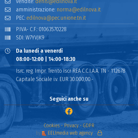
vendite:
denis@edilnova.it
amministrazione:
norma@edilnova.it
PEC:
edilnova@pec.unione.tn.it
P.IVA- C.F.: 01063570228
SDI: W7YVJK9
Da lunedì a venerdì
08:00-12:00 | 14:00-18:30
Isrc. reg. Impr. Trento Iscr REA C.C.I.A.A. TN - 112678
Capitale Sociale i.v. EUR 30.000,00.-
Seguici anche su
Cookies - Privacy - GDPR
by
EELImedia web agency