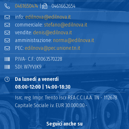
0461650474
|
0461662654
info:
edilnova@edilnova.it
commerciale:
stefano@edilnova.it
vendite:
denis@edilnova.it
amministrazione:
norma@edilnova.it
PEC:
edilnova@pec.unione.tn.it
P.IVA- C.F.: 01063570228
SDI: W7YVJK9
Da lunedì a venerdì
08:00-12:00 | 14:00-18:30
Isrc. reg. Impr. Trento Iscr REA C.C.I.A.A. TN - 112678
Capitale Sociale i.v. EUR 30.000,00.-
Seguici anche su